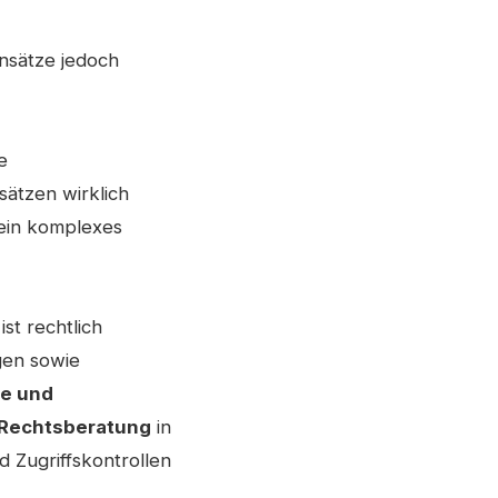
Ansätze jedoch
ie
sätzen wirklich
 ein komplexes
st rechtlich
gen sowie
he und
Rechtsberatung
in
 Zugriffskontrollen