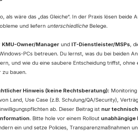
so, als wäre das „das Gleiche“. In der Praxis lösen beide 
obleme und liefern
unterschiedliche
Belege.
r
KMU-Owner/Manager
und
IT-Dienstleister/MSPs
, d
 Windows-PCs betreuen. Du lernst, was du bei beiden An
itern, und wie du eine saubere Entscheidung triffst, ohne
 zu bauen.
htlicher Hinweis (keine Rechtsberatung):
Monitoring i
 von Land, Use Case (z.B. Schulung/QA/Security), Verträ
nwilligungspflichten ab. Dieser Beitrag ist
nur technisc
Information
. Bitte hole vor einem Rollout
unabhängige 
ändern ein und setze Policies, Transparenzmaßnahmen und