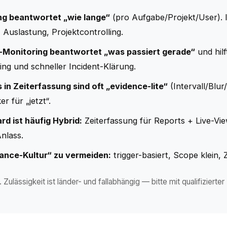
ng beantwortet „wie lange“
(pro Aufgabe/Projekt/User). I
Auslastung, Projektcontrolling.
-Monitoring beantwortet „was passiert gerade“
und hilf
ng und schneller Incident-Klärung.
in Zeiterfassung sind oft „evidence-lite“
(Intervall/Blur/
er für „jetzt“.
d ist häufig Hybrid:
Zeiterfassung für Reports + Live-Vie
Anlass.
lance-Kultur“ zu vermeiden:
trigger-basiert, Scope klein, Zu
Zulässigkeit ist länder- und fallabhängig — bitte mit qualifiziert