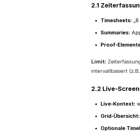
2.1 Zeiterfass
Timesheets:
„8 
Summaries:
App/
Proof-Elemente 
Limit:
Zeiterfassung 
intervallbasiert (z.
2.2 Live-Scree
Live-Kontext:
w
Grid-Übersicht:
Optionale Timel