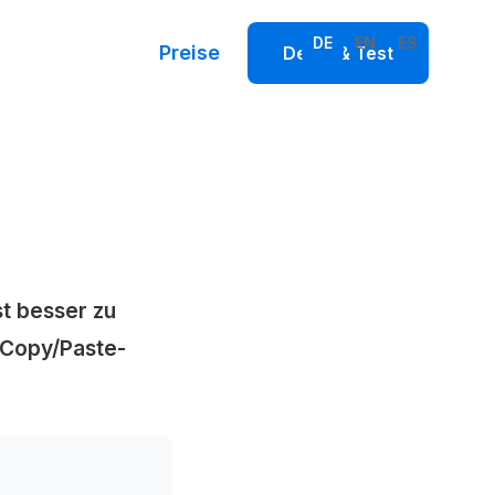
DE
EN
ES
Preise
Demo & Test
st besser zu
 Copy/Paste-