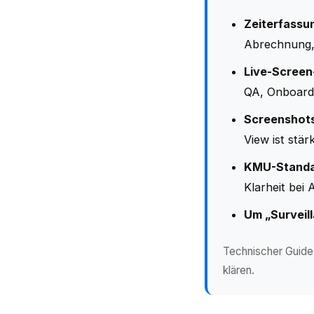
Zeiterfassu
Abrechnung, 
Live-Screen
QA, Onboardi
Screenshots 
View ist stärk
KMU-Standar
Klarheit bei 
Um „Surveil
Technischer Guide. 
klären.