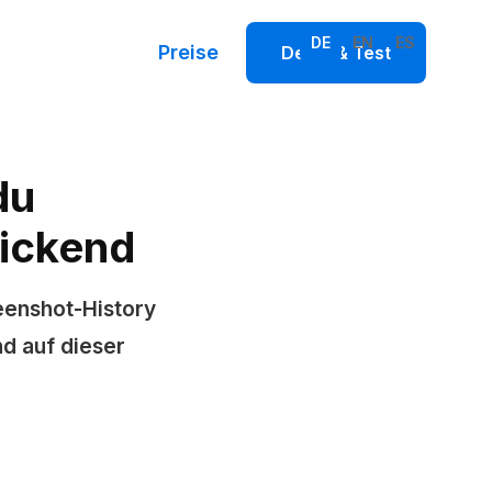
DE
EN
ES
Preise
Demo & Test
du
lickend
eenshot-History
nd auf dieser