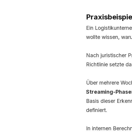
Praxisbeispi
Ein Logistikunter
wollte wissen, war
Nach juristischer 
Richtlinie setzte d
Über mehrere Woch
Streaming-Phasen
Basis dieser Erken
definiert.
In internen Berech