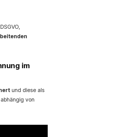
. DSGVO,
rbeitenden
hnung im
hert
und diese als
– abhängig von