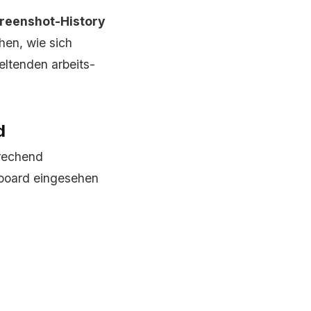
creenshot-History
hen, wie sich
eltenden arbeits-
d
prechend
hboard eingesehen