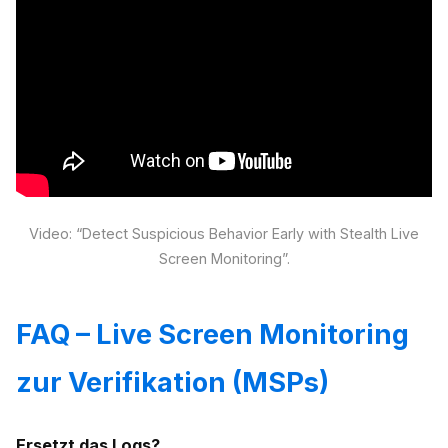
Video: “Detect Suspicious Behavior Early with Stealth Live
Screen Monitoring”.
FAQ – Live Screen Monitoring
zur Verifikation (MSPs)
Ersetzt das Logs?