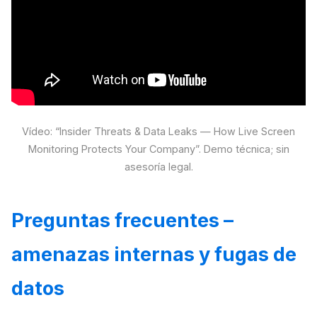
Vídeo: “Insider Threats & Data Leaks — How Live Screen
Monitoring Protects Your Company”. Demo técnica; sin
asesoría legal.
Preguntas frecuentes –
amenazas internas y fugas de
datos