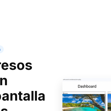
s
resos
on
antalla