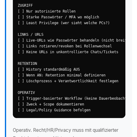
ZUGRIFF

[ ] Nur autorisierte Rollen

[ ] Starke Passwörter / MFA wo möglich

[ ] Least Privilege (wer sieht welche PCs?)

LINKS / URLS

[ ] Live-URLs wie Passwörter behandeln (nicht breit teil
[ ] Links rotieren/revoken bei Rollenwechsel

[ ] Keine URLs in unkontrollierte Chats/Tickets

RETENTION

[ ] History standardmäßig AUS

[ ] Wenn AN: Retention minimal definieren

[ ] Löschprozess + Verantwortlichkeit festlegen

OPERATIV

[ ] Trigger-basierter Workflow (keine Dauerbeobachtung)

[ ] Zweck + Scope dokumentieren

[ ] Legal/Policy Guidance befolgen
Operativ. Recht/HR/Privacy muss mit qualifizierter