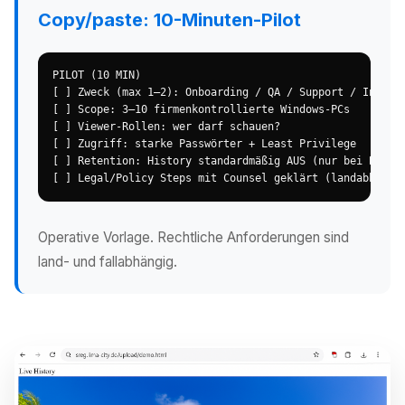
Copy/paste: 10-Minuten-Pilot
PILOT (10 MIN)

[ ] Zweck (max 1–2): Onboarding / QA / Support / Inciden
[ ] Scope: 3–10 firmenkontrollierte Windows-PCs

[ ] Viewer-Rollen: wer darf schauen?

[ ] Zugriff: starke Passwörter + Least Privilege

[ ] Retention: History standardmäßig AUS (nur bei Bedarf
[ ] Legal/Policy Steps mit Counsel geklärt (landabhängi
Operative Vorlage. Rechtliche Anforderungen sind
land- und fallabhängig.