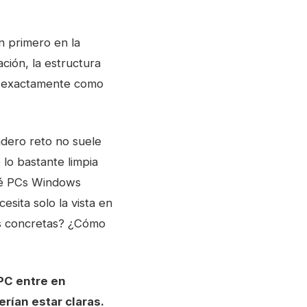
n primero en la
ación, la estructura
 es exactamente como
dero reto no suele
 lo bastante limpia
Qué PCs Windows
sita solo la vista en
nes concretas? ¿Cómo
PC entre en
rían estar claras.