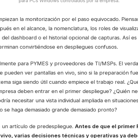
para PCs Windows controlados por la empresa.
iezan la monitorización por el paso equivocado. Piensa
spués en el alcance, la nomenclatura, los roles de visualiz
os del dashboard o el historial opcional de capturas. Así
terminan convirtiéndose en despliegues confusos.
almente para PYMES y proveedores de TI/MSPs. El verda
e pueden ver pantallas en vivo, sino si la preparación fue
tema siga siendo útil cuando empiece el trabajo real. ¿
mpresa deben entrar en el primer despliegue? ¿Quién nece
odría necesitar una vista individual ampliada en situacio
cto se haga demasiado grande demasiado pronto?
o un artículo de predespliegue.
Antes de que el primer 
ivo, varias decisiones técnicas y operativas ya debe