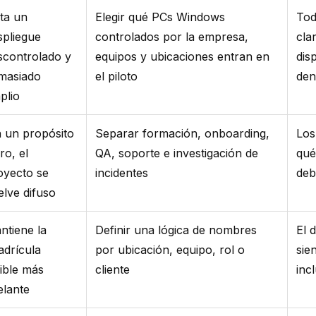
ita un
Elegir qué PCs Windows
Tod
spliegue
controlados por la empresa,
cla
scontrolado y
equipos y ubicaciones entran en
dis
masiado
el piloto
den
plio
n un propósito
Separar formación, onboarding,
Los
ro, el
QA, soporte e investigación de
qué
oyecto se
incidentes
deb
elve difuso
ntiene la
Definir una lógica de nombres
El 
adrícula
por ubicación, equipo, rol o
sie
gible más
cliente
inc
elante