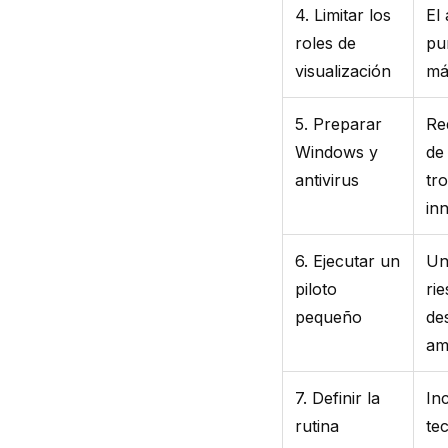
4. Limitar los
El
roles de
pu
visualización
má
5. Preparar
Re
Windows y
de 
antivirus
tr
in
6. Ejecutar un
Un
piloto
ri
pequeño
de
am
7. Definir la
In
rutina
te