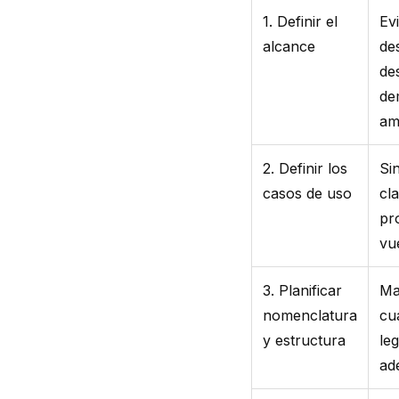
1. Definir el
Ev
alcance
de
de
de
am
2. Definir los
Si
casos de uso
cla
pr
vu
3. Planificar
Ma
nomenclatura
cu
y estructura
le
ad