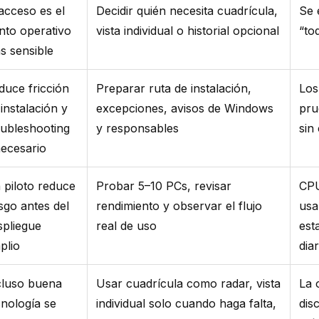
 acceso es el
Decidir quién necesita cuadrícula,
Se 
nto operativo
vista individual o historial opcional
“to
s sensible
duce fricción
Preparar ruta de instalación,
Los
instalación y
excepciones, avisos de Windows
pru
oubleshooting
y responsables
sin
necesario
 piloto reduce
Probar 5–10 PCs, revisar
CP
esgo antes del
rendimiento y observar el flujo
usa
spliegue
real de uso
est
plio
diar
cluso buena
Usar cuadrícula como radar, vista
La 
cnología se
individual solo cuando haga falta,
dis