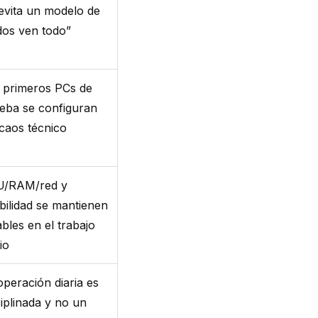
evita un modelo de
dos ven todo”
 primeros PCs de
eba se configuran
 caos técnico
U/RAM/red y
bilidad se mantienen
ables en el trabajo
io
operación diaria es
ciplinada y no un