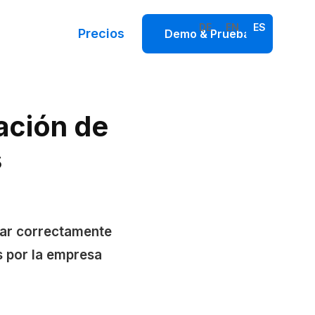
DE
EN
ES
Precios
Demo & Prueba
ación de
s
rar correctamente
s por la empresa