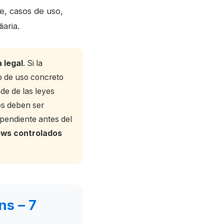
ce, casos de uso,
iaria.
 legal
. Si la
so de uso concreto
de de las leyes
ios deben ser
ependiente antes del
ws controlados
ns – 7