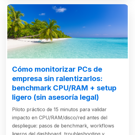
Cómo monitorizar PCs de
empresa sin ralentizarlos:
benchmark CPU/RAM + setup
ligero (sin asesoría legal)
Piloto práctico de 15 minutos para validar
impacto en CPU/RAM/disco/red antes del
despliegue: pasos de benchmark, workflows
ligeros del dashboard, troubleshooting y